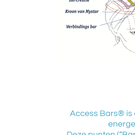
Access Bars® is 
energe
Deze punten (“Bars