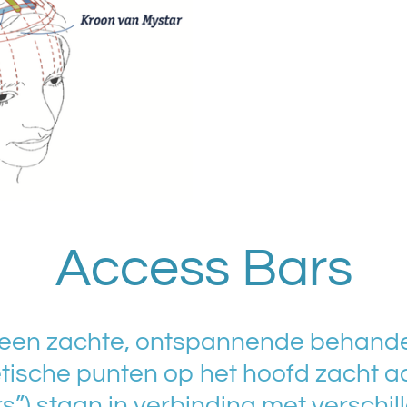
Access Bars
een zachte, ontspannende behandel
tische punten op het hoofd zacht a
”) staan in verbinding met verschil