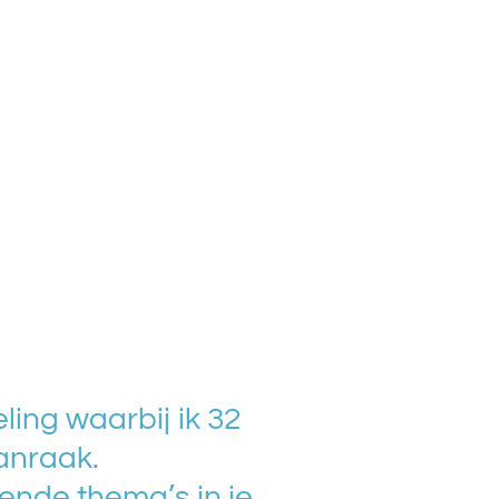
ing waarbij ik 32
anraak.
lende thema’s in je