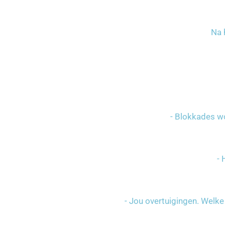
Na 
- Blokkades wo
- 
- Jou overtuigingen. Welk