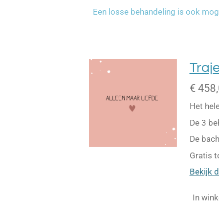
Een losse behandeling is ook mog
Traj
€ 458
Het hele
De 3 be
De bach
Gratis 
Bekijk d
In win