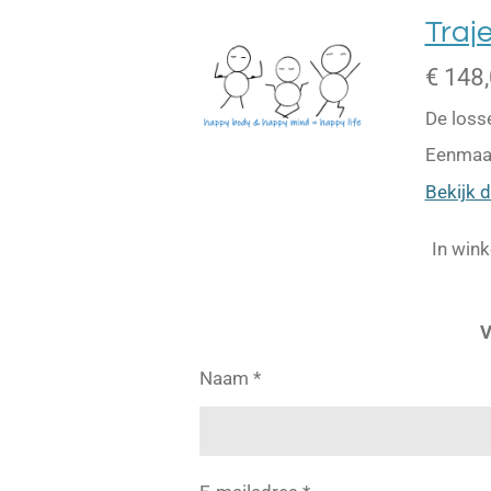
Traj
€ 148
De loss
Eenmaal
Bekijk d
In win
V
Naam *