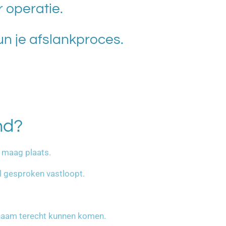
operatie.
n je afslankproces.
nd?
e maag plaats.
al gesproken vastloopt.
ichaam terecht kunnen komen.