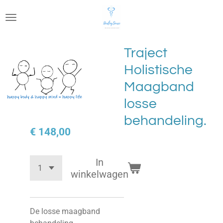
Ga
direct
naar
de
Traject
hoofdinhoud
Holistische
Maagband
losse
behandeling.
€ 148,00
In
winkelwagen
De losse maagband