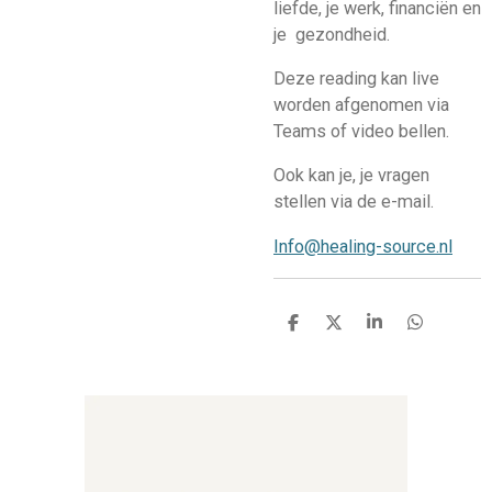
liefde, je werk, f
inanciën
en
je gezondheid.
Deze reading kan live
worden afgenomen via
Teams of video bellen.
Ook kan je, je vragen
stellen via de e-mail.
Info@healing-source.nl
D
D
S
D
e
e
h
e
l
e
a
l
e
l
r
e
n
e
n