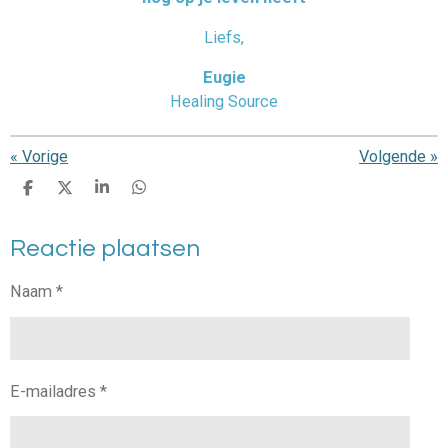
Liefs,
Eugie
Healing Source
«
Vorige
Volgende
»
D
D
S
D
e
e
h
e
l
e
a
l
Reactie plaatsen
e
l
r
e
n
e
n
Naam *
E-mailadres *